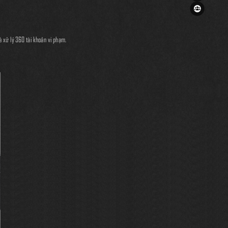
 xử lý 360 tài khoản vi phạm.