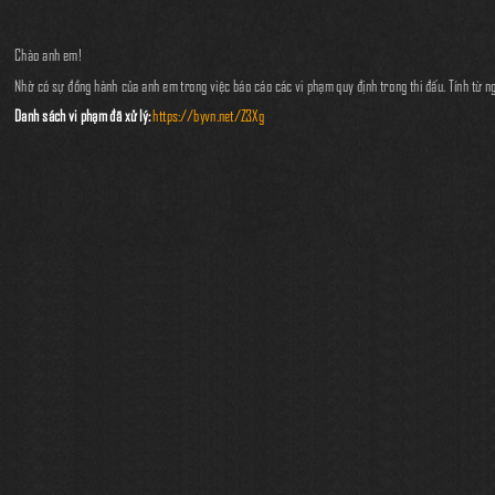
Chào anh em!
Nhờ có sự đồng hành của anh em trong việc báo cáo các vi phạm quy định trong thi đấu. Tính từ ng
Danh sách vi phạm đã xử lý:
https://byvn.net/Z3Xg