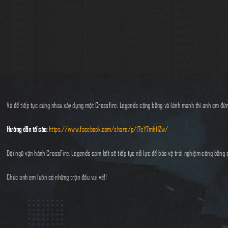
Và để tiếp tục cùng nhau xây dựng một Crossfire: Legends công bằng và lành mạnh thì anh em đ
Hướng dẫn tố cáo:
https://www.facebook.com/share/p/17eY7mhHZw/
Đội ngũ vận hành CrossFire: Legends cam kết sẽ tiếp tục nỗ lực để bảo vệ trải nghiệm công bằng 
Chúc anh em luôn có những trận đấu vui vẻ!!