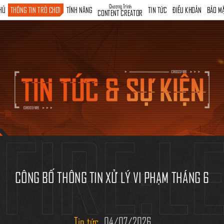
Chương Trình
HỦ
THÔNG TIN TRÒ CHƠI
TÍNH NĂNG
TIN TỨC
ĐIỀU KHOẢN
BẢO M
CONTENT CREATOR
CÔNG BỐ THÔNG TIN XỬ LÝ VI PHẠM THÁNG 6
Tin tức
04/07/2026