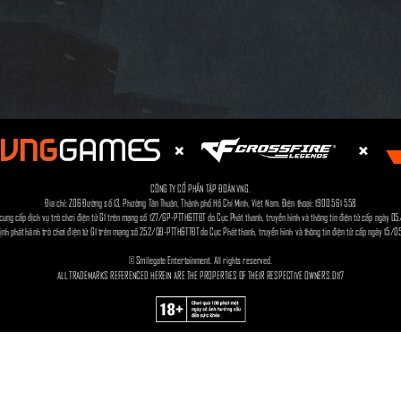
CÔNG TY CỔ PHẦN TẬP ĐOÀN VNG.
Địa chỉ: Z06 Đường số 13, Phường Tân Thuận, Thành phố Hồ Chí Minh, Việt Nam. Điện thoại: 1900 561 558
cung cấp dịch vụ trò chơi điện tử G1 trên mạng số 127/GP-PTTH&TTĐT do Cục Phát thanh, truyền hình và thông tin điện tử cấp ngày 
ịnh phát hành trò chơi điện tử G1 trên mạng số 252/QĐ-PTTH&TTĐT do Cục Phát thanh, truyền hình và thông tin điện tử cấp ngày 15/
© Smilegate Entertainment. All rights reserved.
ALL TRADEMARKS REFERENCED HEREIN ARE THE PROPERTIES OF THEIR RESPECTIVE OWNERS.D117