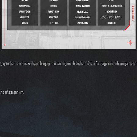
ừng quên báo cáo các vi phạm thông qua tố cáo ingame hoặc báo về cho Fanpage nếu anh em gặp các 
cho tất cả anh em.