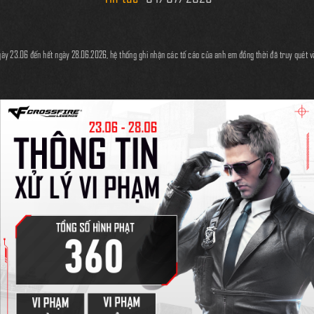
ày 23.06 đến hết ngày 28.06.2026, hệ thống ghi nhận các tố cáo của anh em đồng thời đã truy quét và